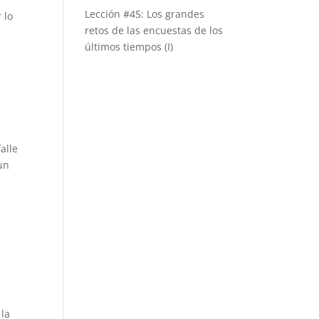
Lección #45: Los grandes
 lo
retos de las encuestas de los
últimos tiempos (I)
alle
un
 la