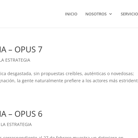
INICIO
NOSOTROS
SERVICIO
IA – OPUS 7
LA ESTRATEGIA
tica desgastada, sin propuestas creíbles, auténticas o novedosas;
nación, la gente naturalmente prefiere a los actores más estrident
IA – OPUS 6
 LA ESTRATEGIA
 correspondiente al 27 de febrero muestra un deterioro en