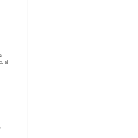
a
o, el
,