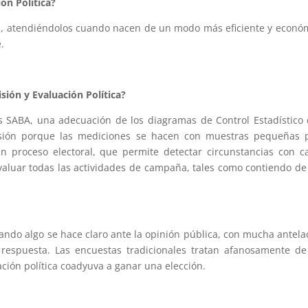
ón Política?
s, atendiéndolos cuando nacen de un modo más eficiente y económic
.
sión y Evaluación Política?
SABA, una adecuación de los diagramas de Control Estadístico q
isión porque las mediciones se hacen con muestras pequeñas 
n proceso electoral, que permite detectar circunstancias con c
aluar todas las actividades de campaña, tales como contiendo de 
ndo algo se hace claro ante la opinión pública, con mucha antela
 respuesta. Las encuestas tradicionales tratan afanosamente d
ación política coadyuva a ganar una elección.