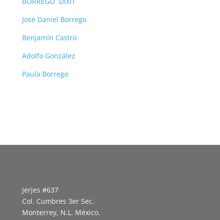
BORREGO DIXIT
José Daniel Borrego
Benjamín Castro
Adolfo González
Paula Borrego
Jerjes #637
Col. Cumbres 3er Sec.
Monterrey, N.L. México.