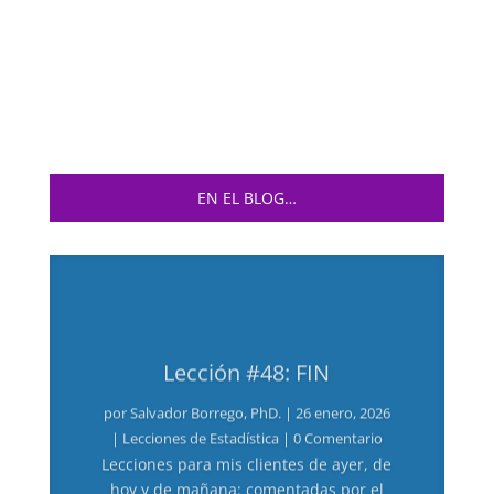
EN EL BLOG…
Lección #48: FIN
por
Salvador Borrego, PhD.
|
26 enero, 2026
|
Lecciones de Estadística
| 0 Comentario
Lecciones para mis clientes de ayer, de
hoy y de mañana; comentadas por el