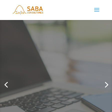
NUESTROS SERVICIOS
SABA CONSULTORES
es una empresa fundada en Monterrey, Nuevo
León, México en 1987. Su especialidad es la
Ciencia Estadística y sus áreas de aplicación
principales son la Industria y las Encuestas de
Opinión.