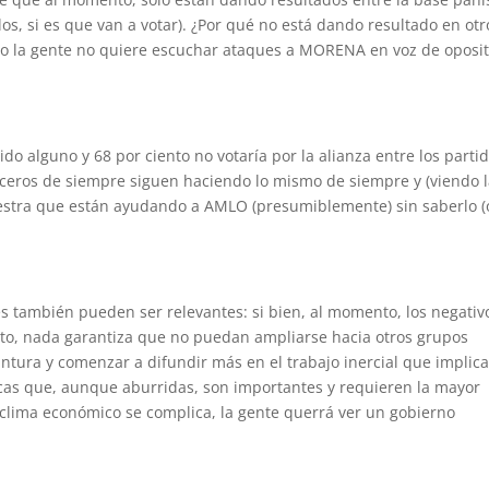
os, si es que van a votar). ¿Por qué no está dando resultado en otr
sto la gente no quiere escuchar ataques a MORENA en voz de oposi
do alguno y 68 por ciento no votaría por la alianza entre los parti
voceros de siempre siguen haciendo lo mismo de siempre y (viendo 
muestra que están ayudando a AMLO (presumiblemente) sin saberlo (
res también pueden ser relevantes: si bien, al momento, los negativ
oto, nada garantiza que no puedan ampliarse hacia otros grupos
ntura y comenzar a difundir más en el trabajo inercial que implica
licas que, aunque aburridas, son importantes y requieren la mayor
l clima económico se complica, la gente querrá ver un gobierno