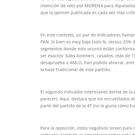
intención de voto por MORENA para diputados 
que la opinión publicada es cada vez más críti
En este contexto, un par de indicadores llaman l
PAN. Si bien es muy baja (solo %, versus 25%
segmentos donde esto ocurrió están conformad
ser exactos: baby boomers, casados, más de 15
desaprueba a AMLO, han podido ahorrar, entre 
la base tradicional de este partido.
El segundo indicador interesante deriva de la
parecer). Aquí, destaca que los encuestados 
parte del partido de la 4T (no le gusta cómo tr
Para la oposición, estos negativos sirven para 
embargo, también es importante tomar nota de