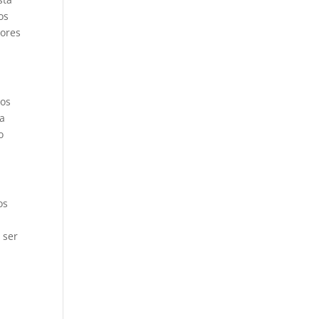
os
tores
dos
la
o
os
 ser