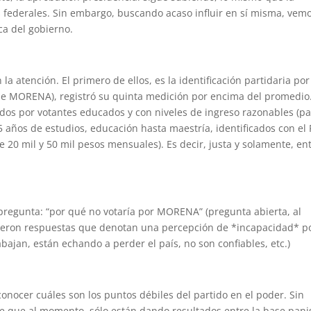
federales. Sin embargo, buscando acaso influir en sí misma, vem
ca del gobierno.
a atención. El primero de ellos, es la identificación partidaria por
 de MORENA), registró su quinta medición por encima del promedio
os por votantes educados y con niveles de ingreso razonables (p
 años de estudios, educación hasta maestría, identificados con el
20 mil y 50 mil pesos mensuales). Es decir, justa y solamente, en
 pregunta: “por qué no votaría por MORENA” (pregunta abierta, al
dieron respuestas que denotan una percepción de *incapacidad* p
abajan, están echando a perder el país, no son confiables, etc.)
conocer cuáles son los puntos débiles del partido en el poder. Sin
 que al momento, sólo están dando resultados entre la base pani