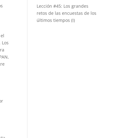
os
Lección #45: Los grandes
retos de las encuestas de los
últimos tiempos (I)
 el
. Los
ara
 PAN,
tre
or
sta