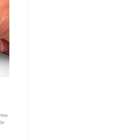
emos
zón