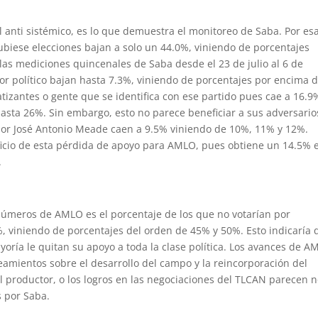
 anti sistémico, es lo que demuestra el monitoreo de Saba. Por es
hubiese elecciones bajan a solo un 44.0%, viniendo de porcentajes
las mediciones quincenales de Saba desde el 23 de julio al 6 de
or político bajan hasta 7.3%, viniendo de porcentajes por encima 
izantes o gente que se identifica con ese partido pues cae a 16.9
asta 26%. Sin embargo, esto no parece beneficiar a sus adversario
 por José Antonio Meade caen a 9.5% viniendo de 10%, 11% y 12%.
ficio de esta pérdida de apoyo para AMLO, pues obtiene un 14.5% 
.
números de AMLO es el porcentaje de los que no votarían por
 viniendo de porcentajes del orden de 45% y 50%. Esto indicaría 
ría le quitan su apoyo a toda la clase política. Los avances de A
nteamientos sobre el desarrollo del campo y la reincorporación del
l productor, o los logros en las negociaciones del TLCAN parecen 
s por Saba.