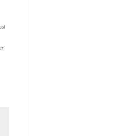
así
 en