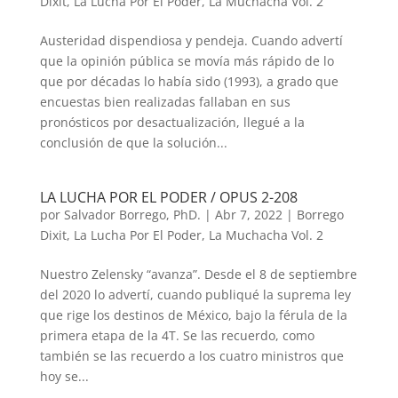
Dixit
,
La Lucha Por El Poder
,
La Muchacha Vol. 2
Austeridad dispendiosa y pendeja. Cuando advertí
que la opinión pública se movía más rápido de lo
que por décadas lo había sido (1993), a grado que
encuestas bien realizadas fallaban en sus
pronósticos por desactualización, llegué a la
conclusión de que la solución...
LA LUCHA POR EL PODER / OPUS 2-208
por
Salvador Borrego, PhD.
|
Abr 7, 2022
|
Borrego
Dixit
,
La Lucha Por El Poder
,
La Muchacha Vol. 2
Nuestro Zelensky “avanza”. Desde el 8 de septiembre
del 2020 lo advertí, cuando publiqué la suprema ley
que rige los destinos de México, bajo la férula de la
primera etapa de la 4T. Se las recuerdo, como
también se las recuerdo a los cuatro ministros que
hoy se...