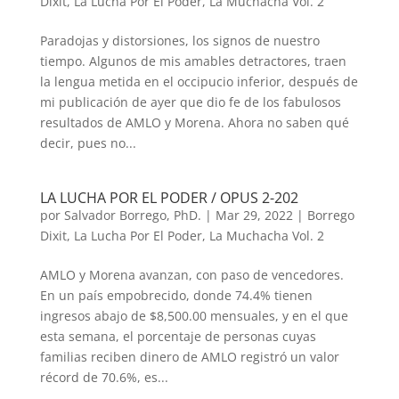
Dixit
,
La Lucha Por El Poder
,
La Muchacha Vol. 2
Paradojas y distorsiones, los signos de nuestro
tiempo. Algunos de mis amables detractores, traen
la lengua metida en el occipucio inferior, después de
mi publicación de ayer que dio fe de los fabulosos
resultados de AMLO y Morena. Ahora no saben qué
decir, pues no...
LA LUCHA POR EL PODER / OPUS 2-202
por
Salvador Borrego, PhD.
|
Mar 29, 2022
|
Borrego
Dixit
,
La Lucha Por El Poder
,
La Muchacha Vol. 2
AMLO y Morena avanzan, con paso de vencedores.
En un país empobrecido, donde 74.4% tienen
ingresos abajo de $8,500.00 mensuales, y en el que
esta semana, el porcentaje de personas cuyas
familias reciben dinero de AMLO registró un valor
récord de 70.6%, es...