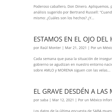
Poderoso caballero, Don Dinero. Apliquemos, p
análisis sugerido por Bertrand Russell: “Cuand
mismo: ¿Cuáles son los hechos? ¿Y...
ESTAMOS EN EL OJO DEL
por
Raúl Monter
|
Mar 21, 2021
|
Por un Méxi
Cada semana que pasa la situación de inseguri
gobierno se agudizan en nuestro entorno naci
sobre AMLO y MORENA siguen con las velas...
EL GRAVE DESDÉN A LAS 
por
saba
|
Mar 12, 2021
|
Por un México Inf
Los datos de la última encuesta de SABA muest