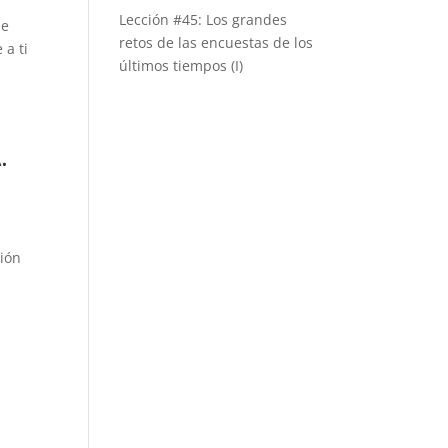
Lección #45: Los grandes
de
retos de las encuestas de los
 a ti
últimos tiempos (I)
.
nión