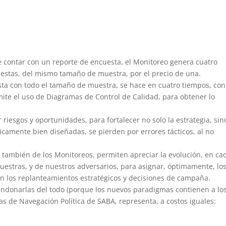
 contar con un reporte de encuesta, el Monitoreo genera cuatro
uestas, del mismo tamaño de muestra, por el precio de una.
esta con todo el tamaño de muestra, se hace en cuatro tiempos, co
ite el uso de Diagramas de Control de Calidad, para obtener lo
 riesgos y oportunidades, para fortalecer no solo la estrategia, sin
camente bien diseñadas, se pierden por errores tácticos, al no
s también de los Monitoreos, permiten apreciar la evolución, en ca
 nuestras, y de nuestros adversarios, para asignar, óptimamente, lo
n los replanteamientos estratégicos y decisiones de campaña.
ndonarlas del todo (porque los nuevos paradigmas contienen a lo
tas de Navegación Política de SABA, representa, a costos iguales: