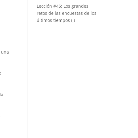
Lección #45: Los grandes
retos de las encuestas de los
últimos tiempos (I)
n una
o
da
s
s