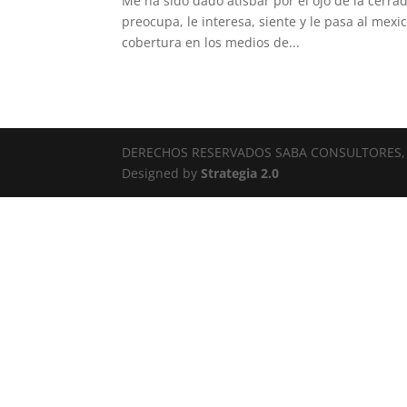
Me ha sido dado atisbar por el ojo de la cerr
preocupa, le interesa, siente y le pasa al me
cobertura en los medios de...
DERECHOS RESERVADOS SABA CONSULTORES, 
Designed by
Strategia 2.0