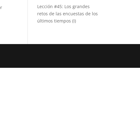
Lección #45: Los grandes
or
retos de las encuestas de los
últimos tiempos (I)