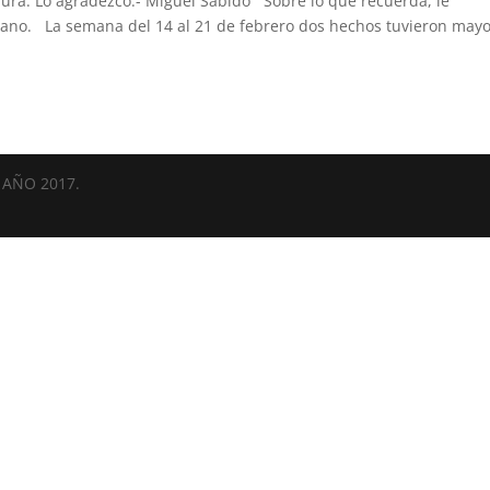
adura. Lo agradezco.- Miguel Sabido Sobre lo que recuerda, le
xicano. La semana del 14 al 21 de febrero dos hechos tuvieron may
AÑO 2017.