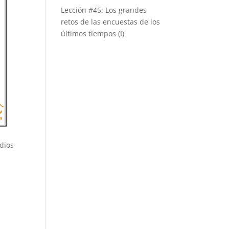
Lección #45: Los grandes
retos de las encuestas de los
últimos tiempos (I)
idios
a