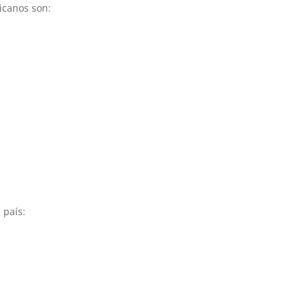
icanos son:
 país: