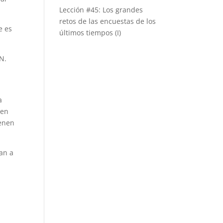
Lección #45: Los grandes
retos de las encuestas de los
e es
últimos tiempos (I)
N.
a
 en
ienen
an a