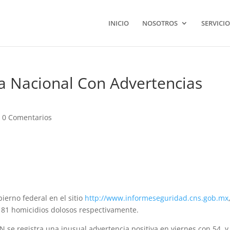
INICIO
NOSOTROS
SERVICIO
a Nacional Con Advertencias
|
0 Comentarios
ierno federal en el sitio
http://www.informeseguridad.cns.gob.mx
 y 81 homicidios dolosos respectivamente.
GN se registra una inusual advertencia positiva en viernes con 54, y