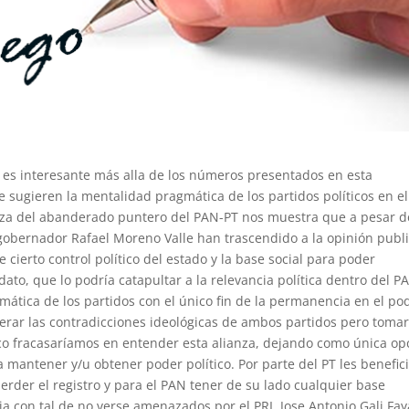
la es interesante más alla de los números presentados en esta
 sugieren la mentalidad pragmática de los partidos políticos en el
ianza del abanderado puntero del PAN-PT nos muestra que a pesar d
 gobernador Rafael Moreno Valle han trascendido a la opinión publ
cierto control político del estado y la base social para poder
dato, que lo podría catapultar a la relevancia política dentro del P
ática de los partidos con el único fin de la permanencia en el po
merar las contradicciones ideológicas de ambos partidos pero tomar
co fracasaríamos en entender esta alianza, dejando como única op
 mantener y/u obtener poder político. Por parte del PT les benefic
rder el registro y para el PAN tener de su lado cualquier base
a con tal de no verse amenazados por el PRI. Jose Antonio Gali Fay