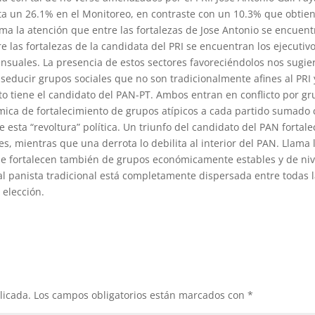
nta un 26.1% en el Monitoreo, en contraste con un 10.3% que obtien
ma la atención que entre las fortalezas de Jose Antonio se encuen
e las fortalezas de la candidata del PRI se encuentran los ejecutiv
suales. La presencia de estos sectores favoreciéndolos nos sugie
 seducir grupos sociales que no son tradicionalmente afines al PRI 
o tiene el candidato del PAN-PT. Ambos entran en conflicto por g
mica de fortalecimiento de grupos atípicos a cada partido sumado
 esta “revoltura” política. Un triunfo del candidato del PAN fortale
s, mientras que una derrota lo debilita al interior del PAN. Llama 
 se fortalecen también de grupos económicamente estables y de niv
ial panista tradicional está completamente dispersada entre todas 
 elección.
licada.
Los campos obligatorios están marcados con
*