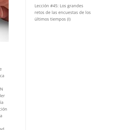
Lección #45: Los grandes
retos de las encuestas de los
últimos tiempos (I)
e
ica
AN
der
ía
ción
ia
ad,