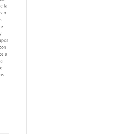
e la
tran
os
re
y
rupos
 con
ce a
la
el
las