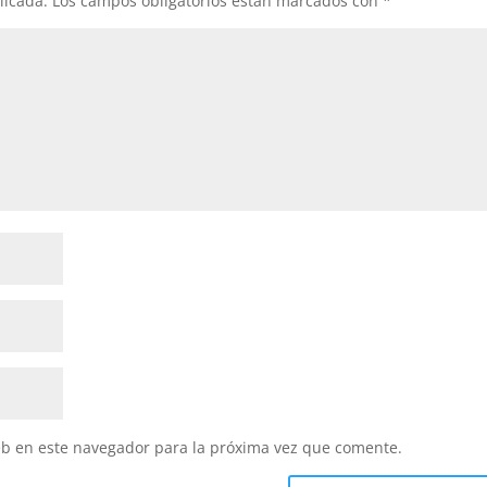
licada.
Los campos obligatorios están marcados con
*
eb en este navegador para la próxima vez que comente.