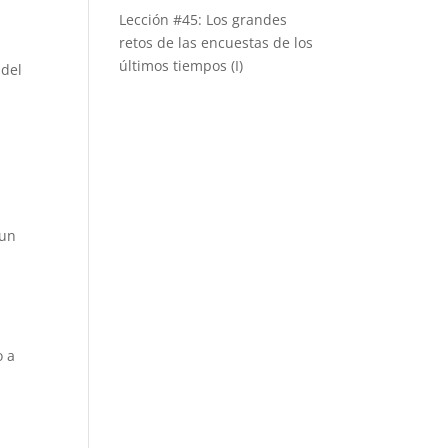
Lección #45: Los grandes
retos de las encuestas de los
últimos tiempos (I)
 del
 un
o a