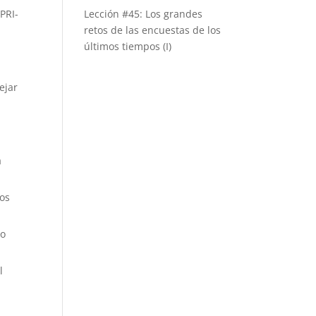
 PRI-
Lección #45: Los grandes
retos de las encuestas de los
últimos tiempos (I)
ejar
a
ios
do
l