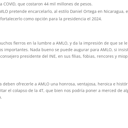
a COVID, que costaron 44 mil millones de pesos.
MLO pretende encarcelarlo, al estilo Daniel Ortega en Nicaragua, 
fortalecerlo como opción para la presidencia el 2024.
muchos fierros en la lumbre a AMLO, y da la impresión de que se le
os importantes. Nada bueno se puede augurar para AMLO, si insis
onsejero presidente del INE, en sus filias, fobias, rencores y miop
a deben ofrecerle a AMLO una honrosa, ventajosa, heroica e histór
evitar el colapso de la 4T, que bien nos podría poner a merced de a
a.