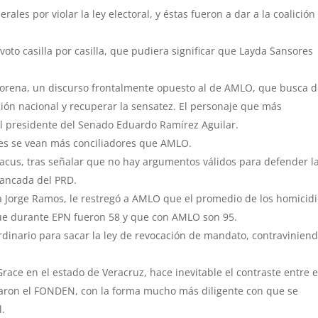
ales por violar la ley electoral, y éstas fueron a dar a la coalición
voto casilla por casilla, que pudiera significar que Layda Sansores
orena, un discurso frontalmente opuesto al de AMLO, que busca d
ación nacional y recuperar la sensatez. El personaje que más
el presidente del Senado Eduardo Ramírez Aguilar.
nes se vean más conciliadores que AMLO.
Huacus, tras señalar que no hay argumentos válidos para defender l
 bancada del PRD.
a Jorge Ramos, le restregó a AMLO que el promedio de los homicid
que durante EPN fueron 58 y que con AMLO son 95.
ordinario para sacar la ley de revocación de mandato, contravinien
ace en el estado de Veracruz, hace inevitable el contraste entre e
garon el FONDEN, con la forma mucho más diligente con que se
l.