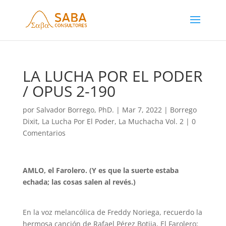
LA LUCHA POR EL PODER
/ OPUS 2-190
por
Salvador Borrego, PhD.
|
Mar 7, 2022
|
Borrego
Dixit
,
La Lucha Por El Poder
,
La Muchacha Vol. 2
|
0
Comentarios
AMLO, el Farolero. (Y es que la suerte estaba
echada; las cosas salen al revés.)
En la voz melancólica de Freddy Noriega, recuerdo la
hermosa canción de Rafael Pérez Botija, El Farolero;