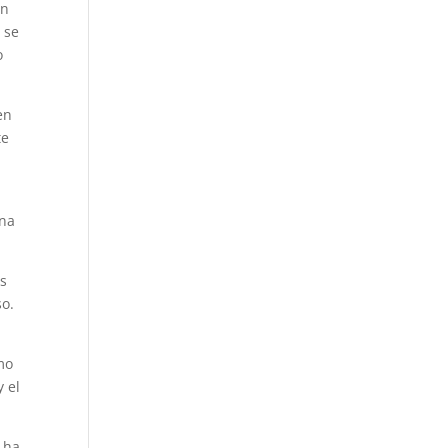
en
 se
o
en
te
una
us
so.
mo
 el
 ha