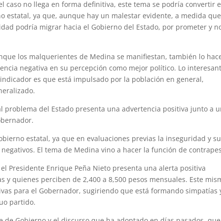
l caso no llega en forma definitiva, este tema se podría convertir 
no estatal, ya que, aunque hay un malestar evidente, a medida que
idad podría migrar hacia el Gobierno del Estado, por prometer y n
aunque los malquerientes de Medina se manifiestan, también lo hac
encia negativa en su percepción como mejor político. Lo interesan
 indicador es que está impulsado por la población en general,
neralizado.
l problema del Estado presenta una advertencia positiva junto a 
Gobernador.
bierno estatal, ya que en evaluaciones previas la inseguridad y s
negativos. El tema de Medina vino a hacer la función de contrape
 el Presidente Enrique Peña Nieto presenta una alerta positiva
tas y quienes perciben de 2,400 a 8,500 pesos mensuales. Este mis
ivas para el Gobernador, sugiriendo que está formando simpatías y
uo partido.
ue de Gobierno y el discurso que ha adoptado en días pasados, que