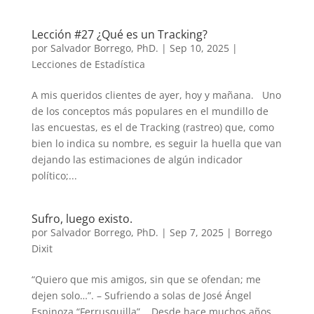
Lección #27 ¿Qué es un Tracking?
por
Salvador Borrego, PhD.
|
Sep 10, 2025
|
Lecciones de Estadística
A mis queridos clientes de ayer, hoy y mañana. Uno
de los conceptos más populares en el mundillo de
las encuestas, es el de Tracking (rastreo) que, como
bien lo indica su nombre, es seguir la huella que van
dejando las estimaciones de algún indicador
político;...
Sufro, luego existo.
por
Salvador Borrego, PhD.
|
Sep 7, 2025
|
Borrego
Dixit
“Quiero que mis amigos, sin que se ofendan; me
dejen solo…”. – Sufriendo a solas de José Ángel
Espinoza “Ferrusquilla”. Desde hace muchos años,