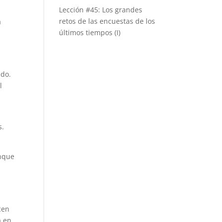
Lección #45: Los grandes
:
retos de las encuestas de los
a
últimos tiempos (I)
ido.
l
a
s.
unque
cen
a en