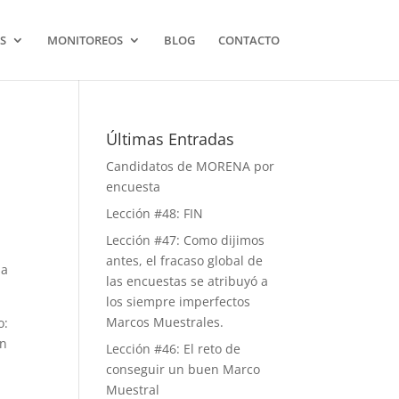
S
MONITOREOS
BLOG
CONTACTO
Últimas Entradas
Candidatos de MORENA por
encuesta
Lección #48: FIN
Lección #47: Como dijimos
antes, el fracaso global de
la
las encuestas se atribuyó a
los siempre imperfectos
Marcos Muestrales.
o:
on
Lección #46: El reto de
conseguir un buen Marco
Muestral