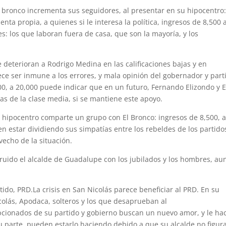
l bronco incrementa sus seguidores, al presentar en su hipocentro
nta propia, a quienes si le interesa la política, ingresos de 8,500 
: los que laboran fuera de casa, que son la mayoría, y los
eterioran a Rodrigo Medina en las calificaciones bajas y en
ece ser inmune a los errores, y mala opinión del gobernador y part
00, a 20,000 puede indicar que en un futuro, Fernando Elizondo y E
s de la clase media, si se mantiene este apoyo.
u hipocentro comparte un grupo con El Bronco: ingresos de 8,500, 
en estar dividiendo sus simpatías entre los rebeldes de los partido
vecho de la situación.
 ruido el alcalde de Guadalupe con los jubilados y los hombres, a
tido, PRD.La crisis en San Nicolás parece beneficiar al PRD. En su
olás, Apodaca, solteros y los que desaprueban al
cionados de su partido y gobierno buscan un nuevo amor, y le ha
su parte, pueden estarlo haciendo debido a que su alcalde no figur