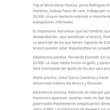
Top of Mind.Alerta Positiva, Jaime Rodríguez.E
Hombres, trabaja fuera de casa, trabaja por cue
20,000. Grupos bastante extensos e importantes
trabajadores informales.
Es importante mencionar que los hombres que d
desaprobación, aquí benefician al bronco. Par
La aparición de los que tienen ingresos de 8,5
bronco pueden estar disputándose las simpatía
Advertencia positiva, Fernando Elizondo :En s
20,000. La clase media busca un gallo, y parec
Será interesante ver quién de los dos saca pro
Alerta positiva, Cesar Garza.Comienza a hacer
distanciado todavía del Bronco y Elizondo.
Advertencia positiva, Intención de voto por par
hipocentro aparecen: quienes viven en San Nic
gobernador.Posiblemente simpatizantes decep
ojitos al PRD. Los habitantes de Apodaca por 