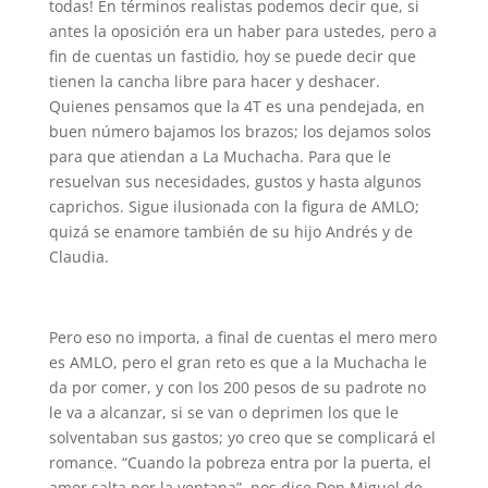
todas! En términos realistas podemos decir que, si
antes la oposición era un haber para ustedes, pero a
fin de cuentas un fastidio, hoy se puede decir que
tienen la cancha libre para hacer y deshacer.
Quienes pensamos que la 4T es una pendejada, en
buen número bajamos los brazos; los dejamos solos
para que atiendan a La Muchacha. Para que le
resuelvan sus necesidades, gustos y hasta algunos
caprichos. Sigue ilusionada con la figura de AMLO;
quizá se enamore también de su hijo Andrés y de
Claudia.
Pero eso no importa, a final de cuentas el mero mero
es AMLO, pero el gran reto es que a la Muchacha le
da por comer, y con los 200 pesos de su padrote no
le va a alcanzar, si se van o deprimen los que le
solventaban sus gastos; yo creo que se complicará el
romance. “Cuando la pobreza entra por la puerta, el
amor salta por la ventana”, nos dice Don Miguel de