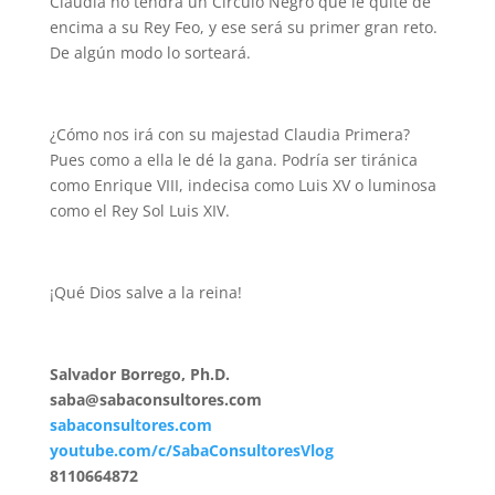
Claudia no tendrá un Círculo Negro que le quite de
encima a su Rey Feo, y ese será su primer gran reto.
De algún modo lo sorteará.
¿Cómo nos irá con su majestad Claudia Primera?
Pues como a ella le dé la gana. Podría ser tiránica
como Enrique VIII, indecisa como Luis XV o luminosa
como el Rey Sol Luis XIV.
¡Qué Dios salve a la reina!
Salvador Borrego, Ph.D.
saba@sabaconsultores.com
sabaconsultores.com
youtube.com/c/SabaConsultoresVlog
8110664872