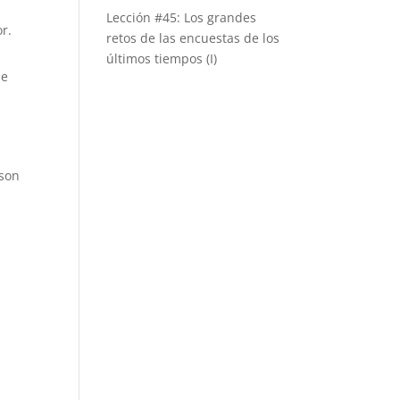
Lección #45: Los grandes
r.
retos de las encuestas de los
últimos tiempos (I)
se
 son