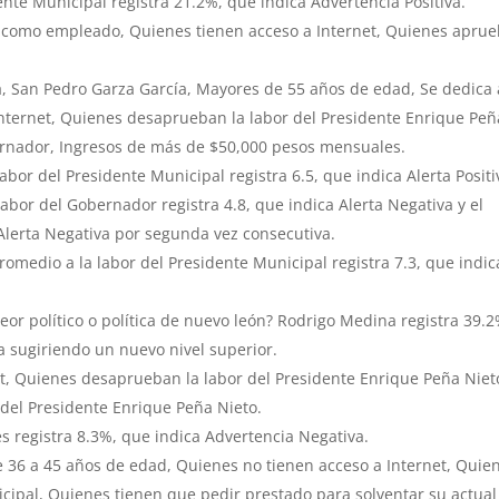
dente Municipal registra 21.2%, que indica Advertencia Positiva.
 como empleado, Quienes tienen acceso a Internet, Quienes apru
 San Pedro Garza García, Mayores de 55 años de edad, Se dedica 
Internet, Quienes desaprueban la labor del Presidente Enrique Peñ
ernador, Ingresos de más de $50,000 pesos mensuales.
abor del Presidente Municipal registra 6.5, que indica Alerta Positi
labor del Gobernador registra 4.8, que indica Alerta Negativa y el
Alerta Negativa por segunda vez consecutiva.
promedio a la labor del Presidente Municipal registra 7.3, que indic
peor político o política de nuevo león? Rodrigo Medina registra 39.2
za sugiriendo un nuevo nivel superior.
, Quienes desaprueban la labor del Presidente Enrique Peña Niet
el Presidente Enrique Peña Nieto.
s registra 8.3%, que indica Advertencia Negativa.
36 a 45 años de edad, Quienes no tienen acceso a Internet, Quie
cipal, Quienes tienen que pedir prestado para solventar su actual