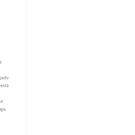
e
egado
 está
se
oga,