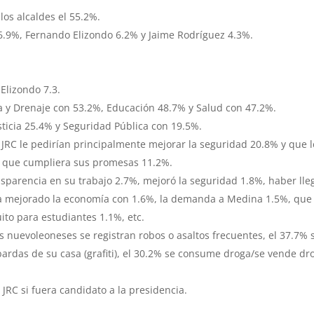
los alcaldes el 55.2%.
 6.9%, Fernando Elizondo 6.2% y Jaime Rodríguez 4.3%.
Elizondo 7.3.
 y Drenaje con 53.2%, Educación 48.7% y Salud con 47.2%.
ticia 25.4% y Seguridad Pública con 19.5%.
 JRC le pedirían principalmente mejorar la seguridad 20.8% y que l
 que cumpliera sus promesas 11.2%.
nsparencia en su trabajo 2.7%, mejoró la seguridad 1.8%, haber ll
a mejorado la economía con 1.6%, la demanda a Medina 1.5%, que
ito para estudiantes 1.1%, etc.
s nuevoleoneses se registran robos o asaltos frecuentes, el 37.7% 
bardas de su casa (grafiti), el 30.2% se consume droga/se vende dr
JRC si fuera candidato a la presidencia.