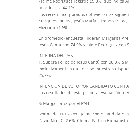
• Jaime Rodríguez registra 59.8%, que indica A
anterior era 44.1%.
Los recién incorporados obtuvieron las siguien
Marqueda 40.4%, Jesús María Elizondo 65.3%, 
Elizondo 71.6%.
En promedio (encuesta): lideran Margarita Are
Jesús Cantú con 74.0% y Jaime Rodríguez con 
INTERNA DEL PAN
1. Supera Felipe de Jesús Cantú con 38.3% a Ma
exclusivamente a quienes se muestran dispuest
25.7%.
INTENCIÓN DE VOTO POR CANDIDATO CON PA
Los resultados de esta primera evaluación fuer
Si Margarita va por el PAN:
Ivonne del PRI 26.8%, Jaime como Candidato I
David Noel CI 2.6%, Chema Partido Humanista 