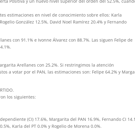
lerta Positiva y un nuevo nivel superior del orden del 52.5%, cuand
tes estimaciones en nivel de conocimiento sobre ellos: Karla
Rogelio González 12.5%, David Noel Ramírez 20.4% y Fernando
llanes con 91.1% e Ivonne Álvarez con 88.7%. Las siguen Felipe de
54.1%.
rgarita Arellanes con 25.2%. Si restringimos la atención
os a votar por el PAN, las estimaciones son: Felipe 64.2% y Marga
RTIDO.
on los siguientes:
ndependiente (CI) 17.6%, Margarita del PAN 16.9%, Fernando CI 14.
0.5%, Karla del PT 0.0% y Rogelio de Morena 0.0%.