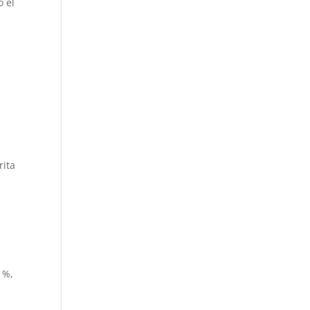
o el
rita
1%,