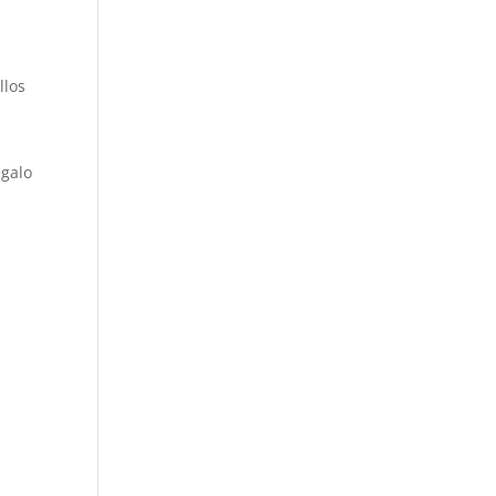
llos
egalo