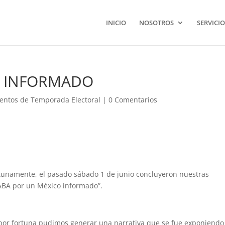
INICIO
NOSOTROS
SERVICIO
O INFORMADO
entos de Temporada Electoral
|
0 Comentarios
unamente, el pasado sábado 1 de junio concluyeron nuestras
ABA por un México informado”.
 por fortuna pudimos generar una narrativa que se fue exponiendo