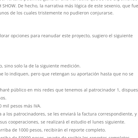
 SHOW. De hecho, la narrativa más lógica de este sexenio, que fu
unos de los cuales tristemente no pudieron conjurarse.
lorar opciones para reanudar este proyecto, sugiero el siguiente
 sino solo la de la siguiente medición.
e lo indiquen, pero que retengan su aportación hasta que no se
 haré público en mis redes que tenemos al patrocinador 1, dispues
sos.
0 mil pesos más IVA.
ica a los patrocinadores, se les enviará la factura correspondiente, 
sus cooperaciones, se realizará el estudio el lunes siguiente.
rriba de 1000 pesos, recibirán el reporte completo.
rriba de 50000 pesos, aparte de recibir los reportes completos,