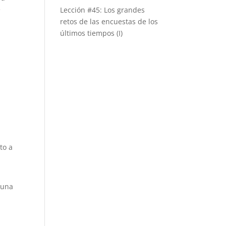
e
Lección #45: Los grandes
retos de las encuestas de los
últimos tiempos (I)
to a
y una