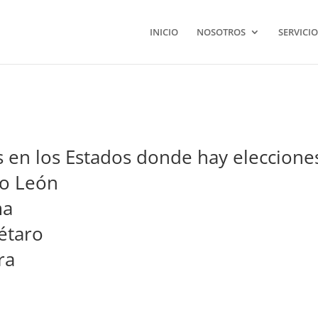
INICIO
NOSOTROS
SERVICIO
 en los Estados donde hay eleccione
o León
ma
étaro
ra