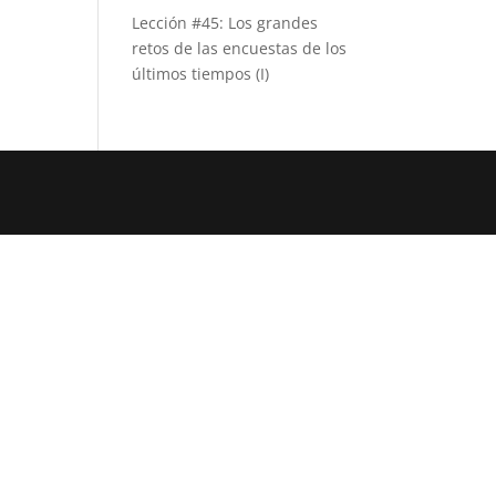
Lección #45: Los grandes
retos de las encuestas de los
últimos tiempos (I)