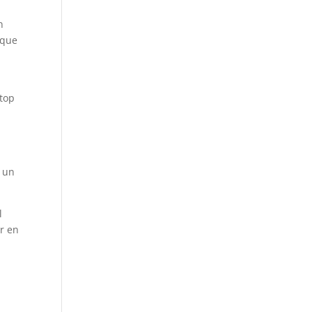
n
 que
“top
y un
l
r en