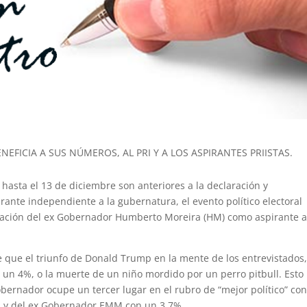
ICIA A SUS NÚMEROS, AL PRI Y A LOS ASPIRANTES PRIISTAS.
asta el 13 de diciembre son anteriores a la declaración y
ante independiente a la gubernatura, el evento político electoral
mación del ex Gobernador Humberto Moreira (HM) como aspirante 
 que el triunfo de Donald Trump en la mente de los entrevistados
n un 4%, o la muerte de un niño mordido por un perro pitbull. Esto
obernador ocupe un tercer lugar en el rubro de “mejor político” co
 y del ex Gobernador EMM con un 3.7%.