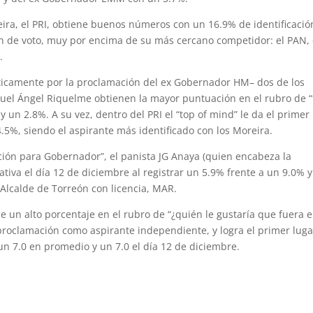
eira, el PRI, obtiene buenos números con un 16.9% de identificació
ón de voto, muy por encima de su más cercano competidor: el PAN,
.
íticamente por la proclamación del ex Gobernador HM– dos de los
guel Ángel Riquelme obtienen la mayor puntuación en el rubro de 
un 2.8%. A su vez, dentro del PRI el “top of mind” le da el primer
4.5%, siendo el aspirante más identificado con los Moreira.
ión para Gobernador”, el panista JG Anaya (quien encabeza la
ativa el día 12 de diciembre al registrar un 5.9% frente a un 9.0% 
l Alcalde de Torreón con licencia, MAR.
 un alto porcentaje en el rubro de “¿quién le gustaría que fuera e
proclamación como aspirante independiente, y logra el primer luga
un 7.0 en promedio y un 7.0 el día 12 de diciembre.