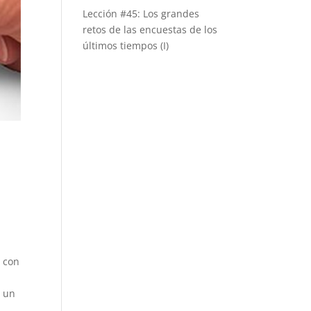
Lección #45: Los grandes
retos de las encuestas de los
últimos tiempos (I)
a
, con
n un