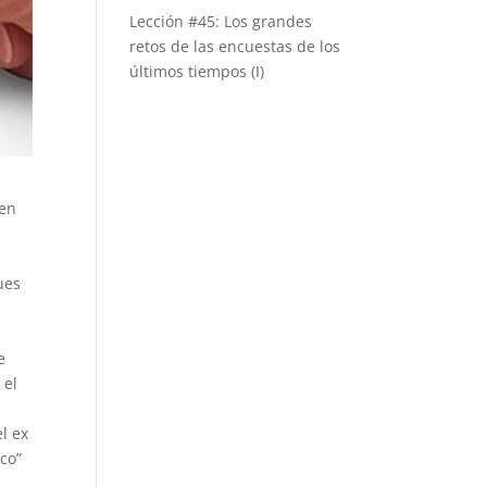
Lección #45: Los grandes
retos de las encuestas de los
últimos tiempos (I)
 en
s
ues
e
 el
l ex
co”