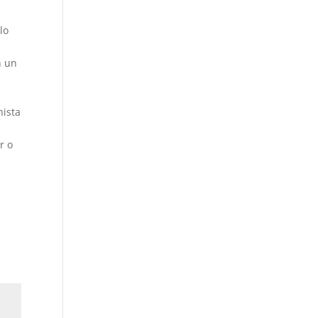
lo
n un
nista
r o