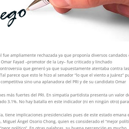
cual fue ampliamente rechazada ya que proponía diversos candados
r Omar Fayad –promotor de la Ley– fue criticado y linchado
controversia que generó ya que supuestamente atentaba contra la
al parece que esto le hizo al senador “lo que el viento a Juárez” p
competitiva sino una aplanadora del PRI y de su candidato Omar
es más fuertes del PRI. En simpatía partidista presenta un valor d
do 3.1%. No hay batalla en este indicador (ni en ningún otro) para
bla, tiene implicaciones presidenciales pues de este estado emana e
 Miguel Ángel Osorio Chong, quien es considerado el “mejor políti
e “peor político”. En otras palabras, su buena percepción es mucho