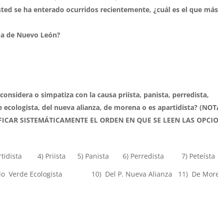
sted se ha enterado ocurridos recientemente, ¿cuál es el que má
ema de Nuevo León?
onsidera o simpatiza con la causa priísta, panista, perredista,
 ecologista, del nueva alianza, de morena o es apartidista? (NO
ICAR SISTEMÁTICAMENTE EL ORDEN EN QUE SE LEEN LAS OPCI
partidista 4) Priista 5) Panista 6) Perredista 7) Peteísta
ido Verde Ecologista 10) Del P. Nueva Alianza 11) De Mor