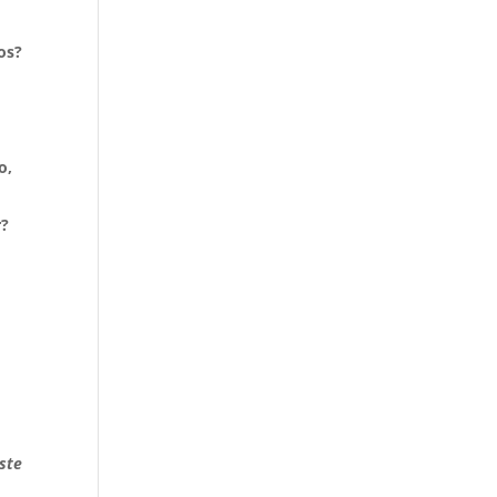
os?
o,
r?
ste