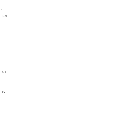
 a
fica
e
ara
cos.