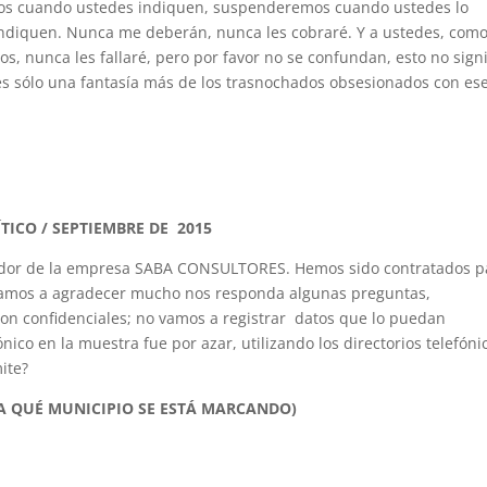
emos cuando ustedes indiquen, suspenderemos cuando ustedes lo
ndiquen. Nunca me deberán, nunca les cobraré. Y a ustedes, como
os, nunca les fallaré, pero por favor no se confundan, esto no signi
 es sólo una fantasía más de los trasnochados obsesionados con es
ICO / SEPTIEMBRE DE 2015
tador de la empresa SABA CONSULTORES. Hemos sido contratados p
e vamos a agradecer mucho nos responda algunas preguntas,
on confidenciales; no vamos a registrar datos que lo puedan
ónico en la muestra fue por azar, utilizando los directorios telefóni
ite?
A QUÉ MUNICIPIO SE ESTÁ MARCANDO)