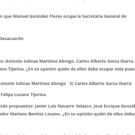
n que Manuel González Flores ocupe la Secretaría General de
 Desacuerdo
os:
Antonio Salinas Martínez Abrego, Carlos Alberto Garza Ibarra,
ano Tijerina.
¿En su opinión quién de ellos debe ocupar este pue
tonio Salinas Martínez Abrego 5) Carlos Alberto Garza Ibarra
lipe Lozano Tijerina
están propuestos:
Javier Luis Navarro Velazco, José Enrique Gonzá
vador Mariano Bení­tez Lozano.
¿En su opinión quién de ellos debe