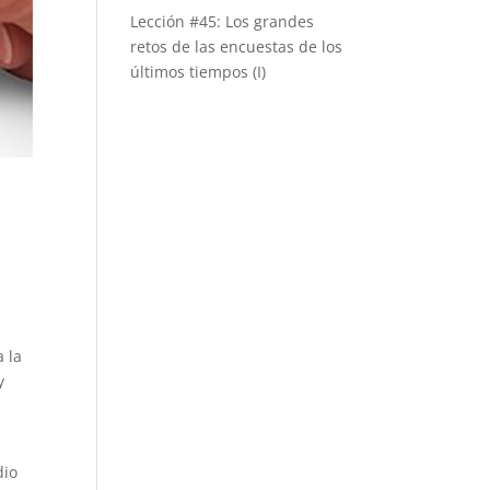
Lección #45: Los grandes
retos de las encuestas de los
últimos tiempos (I)
a la
y
dio