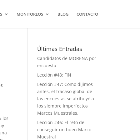
S
MONITOREOS
BLOG
CONTACTO
Últimas Entradas
Candidatos de MORENA por
encuesta
Lección #48: FIN
Lección #47: Como dijimos
es
antes, el fracaso global de
las encuestas se atribuyó a
los siempre imperfectos
Marcos Muestrales.
y los
Lección #46: El reto de
uy
conseguir un buen Marco
 una
Muestral
en