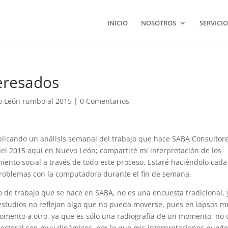
INICIO
NOSOTROS
SERVICIO
teresados
 León rumbo al 2015
|
0 Comentarios
ublicando un análisis semanal del trabajo que hace SABA Consultor
del 2015 aquí en Nuevo León; compartiré mi interpretación de los
ento social a través de todo este proceso. Estaré haciéndolo cada
 problemas con la computadora durante el fin de semana.
po de trabajo que se hace en SABA, no es una encuesta tradicional, 
 estudios no reflejan algo que no pueda moverse, pues en lapsos m
omento a otro, ya que es sólo una radiografía de un momento, no
lectoral son muy dinámicos, por lo que mis interpretaciones pued