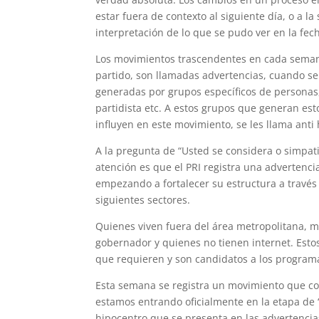
estar fuera de contexto al siguiente día, o a l
interpretación de lo que se pudo ver en la fech
Los movimientos trascendentes en cada semana
partido, son llamadas advertencias, cuando se 
generadas por grupos específicos de personas,
partidista etc. A estos grupos que generan est
influyen en este movimiento, se les llama anti
A la pregunta de “Usted se considera o simpatiz
atención es que el PRI registra una advertenci
empezando a fortalecer su estructura a través
siguientes sectores.
Quienes viven fuera del área metropolitana, m
gobernador y quienes no tienen internet. Estos
que requieren y son candidatos a los program
Esta semana se registra un movimiento que con
estamos entrando oficialmente en la etapa de
hipocentro que se presenta en las advertencias