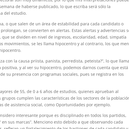
a semana de haberse publicado, lo que escriba será sólo la
a del estudio.
, o que salen de un área de estabilidad para cada candidato o
prolongan, se convierten en alertas. Estas alertas y advertencias 
 que se dividen en nivel de ingresos, escolaridad, edad, simpatía
os movimientos, se les llama hipocentro y al contrario, los que me
 hipocentro.
a con la causa priista, panista, perredista, peteista?”, lo que llama
a positiva, y al ver su hipocentro, podemos darnos cuenta que está
 de su presencia con programas sociales, pues se registra en los
ayores de 55, de 0 a 6 años de estudios, quienes aprueban al
 grupos cumplen las características de los sectores de la població
as de asistencia social, como Oportunidades por ejemplo.
sidero interesante porque es disciplinado en todos los partidos,
 “ en sus marcas”. Menciono esto debido a que observando cada
, reflejan un fortalecimiento de los bastiones de cada candidato y