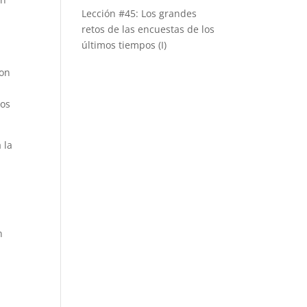
Lección #45: Los grandes
retos de las encuestas de los
últimos tiempos (I)
son
nos
 la
n