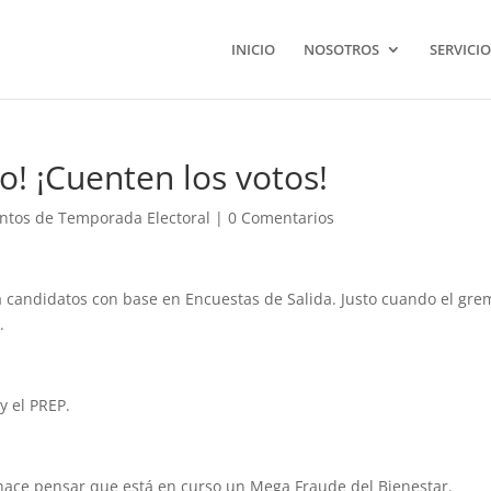
INICIO
NOSOTROS
SERVICIO
o! ¡Cuenten los votos!
ntos de Temporada Electoral
|
0 Comentarios
a candidatos con base en Encuestas de Salida. Justo cuando el gre
.
y el PREP.
 hace pensar que está en curso un Mega Fraude del Bienestar.