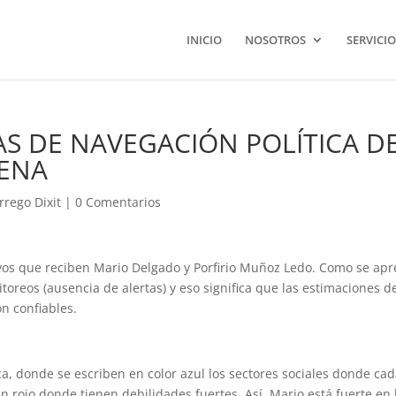
INICIO
NOSOTROS
SERVICIO
S DE NAVEGACIÓN POLÍTICA D
RENA
rrego Dixit
|
0 Comentarios
yos que reciben Mario Delgado y Porfirio Muñoz Ledo. Como se apr
itoreos (ausencia de alertas) y eso significa que las estimaciones d
n confiables.
a, donde se escriben en color azul los sectores sociales donde ca
n rojo donde tienen debilidades fuertes. Así, Mario está fuerte en 