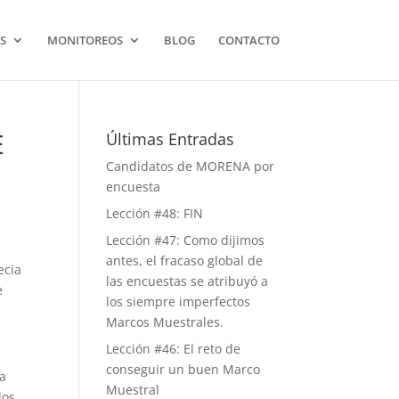
S
MONITOREOS
BLOG
CONTACTO
E
Últimas Entradas
Candidatos de MORENA por
encuesta
Lección #48: FIN
Lección #47: Como dijimos
antes, el fracaso global de
ecia
las encuestas se atribuyó a
e
los siempre imperfectos
Marcos Muestrales.
Lección #46: El reto de
conseguir un buen Marco
da
Muestral
los