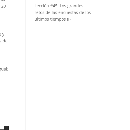
Lección #45: Los grandes
a 20
retos de las encuestas de los
últimos tiempos (I)
0 y
s de
gual;