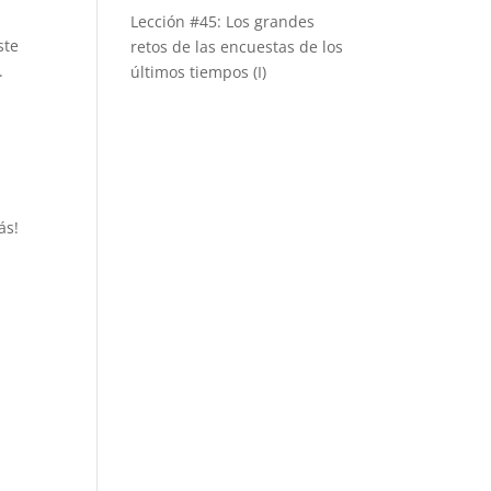
Lección #45: Los grandes
ste
retos de las encuestas de los
.
últimos tiempos (I)
ás!