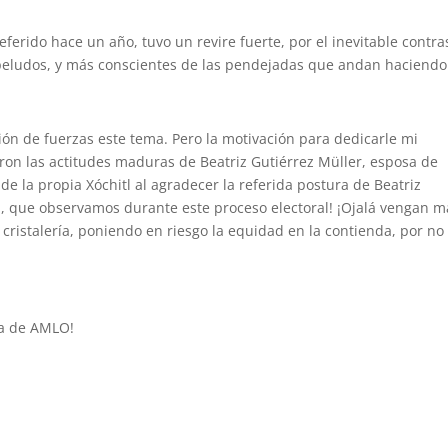
referido hace un año, tuvo un revire fuerte, por el inevitable contra
peludos, y más conscientes de las pendejadas que andan haciendo
ión de fuerzas este tema. Pero la motivación para dedicarle mi
aron las actitudes maduras de Beatriz Gutiérrez Müller, esposa de
 de la propia Xóchitl al agradecer la referida postura de Beatriz
ad, que observamos durante este proceso electoral! ¡Ojalá vengan m
ristalería, poniendo en riesgo la equidad en la contienda, por no
ada de AMLO!