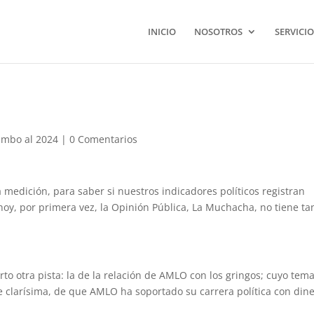
INICIO
NOSOTROS
SERVICIO
mbo al 2024
|
0 Comentarios
medición, para saber si nuestros indicadores políticos registran
 hoy, por primera vez, la Opinión Pública, La Muchacha, no tiene ta
erto otra pista: la de la relación de AMLO con los gringos; cuyo tem
e clarísima, de que AMLO ha soportado su carrera política con din