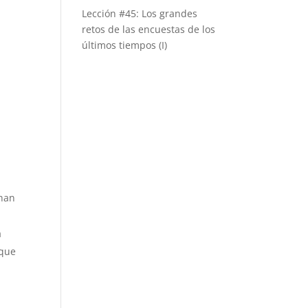
Lección #45: Los grandes
retos de las encuestas de los
últimos tiempos (I)
 han
a
 que