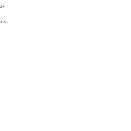
 de
írez,