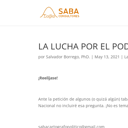
LA LUCHA POR EL POD
por
Salvador Borrego, PhD.
|
May 13, 2021
|
L
¡Reelíjase!
Ante la petición de algunos (o quizá algún) t
Nacional no incluiré esa pregunta. ¡No es tema
sabacartografopolitico@gmail.com