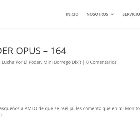
INICIO
NOSOTROS
SERVICIO
ER OPUS – 164
a Lucha Por El Poder
,
Mini Borrego Dixit
|
0 Comentarios
abasqueños a AMLO de que se reelija, les comento que en mi Monit
!