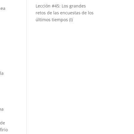
e
Lección #45: Los grandes
nea
retos de las encuestas de los
últimos tiempos (I)
s
la
ma
 de
irio