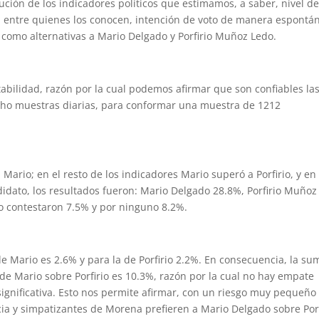
lución de los indicadores políticos que estimamos, a saber, nivel d
ón entre quienes los conocen, intención de voto de manera espontá
es como alternativas a Mario Delgado y Porfirio Muñoz Ledo.
abilidad, razón por la cual podemos afirmar que son confiables la
cho muestras diarias, para conformar una muestra de 1212
 Mario; en el resto de los indicadores Mario superó a Porfirio, y en 
didato, los resultados fueron: Mario Delgado 28.8%, Porfirio Muñoz
o contestaron 7.5% y por ninguno 8.2%.
e Mario es 2.6% y para la de Porfirio 2.2%. En consecuencia, la su
 de Mario sobre Porfirio es 10.3%, razón por la cual no hay empate
significativa. Esto nos permite afirmar, con un riesgo muy pequeño
cia y simpatizantes de Morena prefieren a Mario Delgado sobre Porf