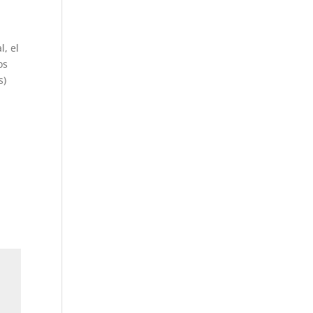
l, el
os
s)