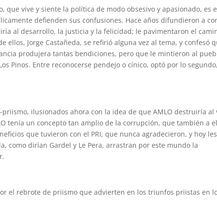
, que vive y siente la política de modo obsesivo y apasionado, es e
úblicamente defienden sus confusiones. Hace años difundieron a co
ía al desarrollo, la justicia y la felicidad; le pavimentaron el cami
de ellos, Jorge Castañeda, se refirió alguna vez al tema, y confesó 
ancia produjera tantas bendiciones, pero que le mintieron al pueb
Los Pinos. Entre reconocerse pendejo o cínico, optó por lo segundo,
-priismo, ilusionados ahora con la idea de que AMLO destruiría al 
O tenía un concepto tan amplio de la corrupción, que también a el
beneficios que tuvieron con el PRI, que nunca agradecieron, y hoy le
a, como dirían Gardel y Le Pera, arrastran por este mundo la
r.
 el rebrote de priismo que advierten en los triunfos priistas en l