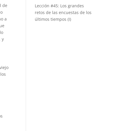
l de
Lección #45: Los grandes
ro
retos de las encuestas de los
no a
últimos tiempos (I)
que
lo
 y
viejo
los
s
os