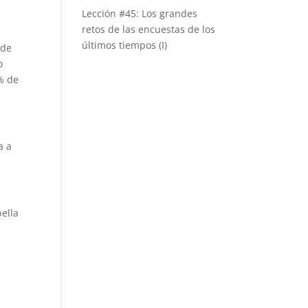
Lección #45: Los grandes
retos de las encuestas de los
últimos tiempos (I)
 de
o
% de
a a
ella