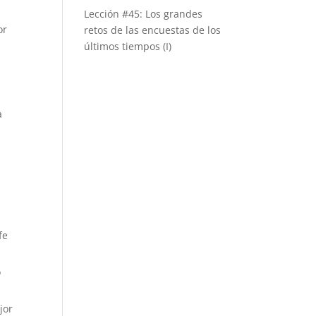
Lección #45: Los grandes
or
retos de las encuestas de los
últimos tiempos (I)
a
fe
o
jor