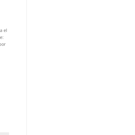
a el
e:
por