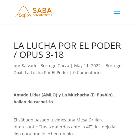
LA LUCHA POR EL PODER
/ OPUS 3-18
por
Salvador Borrego Garza
|
May 11, 2022
|
Borrego
Dixit
,
La Lucha Por El Poder
|
0 Comentarios
Amado Líder (AMLO) y La Muchacha (El Pueblo),
bailan de cachetito.
El sábado pasado tuvimos una Mesa Grillera
interesante: “Las izquierdas ante la 4T”; les dejo la
liga para que le echen un ojo: