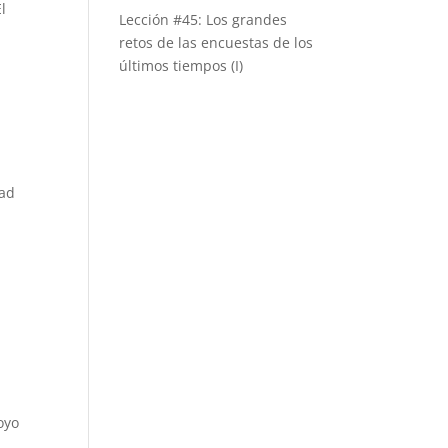
l
Lección #45: Los grandes
retos de las encuestas de los
últimos tiempos (I)
dad
oyo