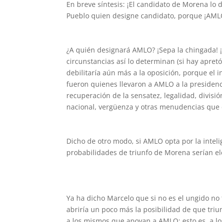
En breve síntesis: ¡El candidato de Morena lo 
Pueblo quien designe candidato, porque ¡AML
¿A quién designará AMLO? ¡Sepa la chingada! ¡
circunstancias así lo determinan (si hay apret
debilitaría aún más a la oposición, porque el 
fueron quienes llevaron a AMLO a la presiden
recuperación de la sensatez, legalidad, divisi
nacional, vergüenza y otras menudencias que
Dicho de otro modo, si AMLO opta por la intel
probabilidades de triunfo de Morena serían e
Ya ha dicho Marcelo que si no es el ungido n
abriría un poco más la posibilidad de que tri
a los mismos que apoyan a AMLO; esto es, a los