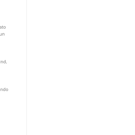
ato
 un
ind,
ando