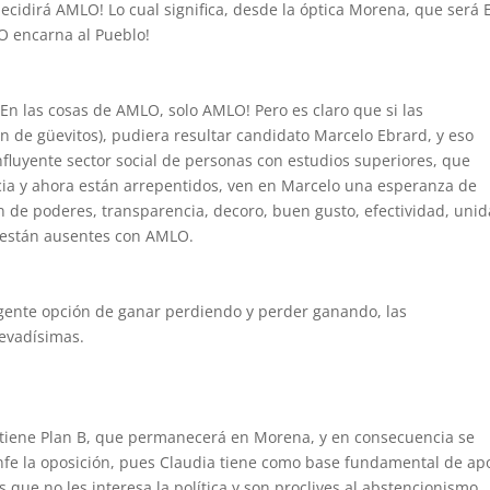
decidirá AMLO! Lo cual significa, desde la óptica Morena, que será E
O encarna al Pueblo!
En las cosas de AMLO, solo AMLO! Pero es claro que si las
ón de güevitos), pudiera resultar candidato Marcelo Ebrard, y eso
influyente sector social de personas con estudios superiores, que
cia y ahora están arrepentidos, ven en Marcelo una esperanza de
ón de poderes, transparencia, decoro, buen gusto, efectividad, uni
 están ausentes con AMLO.
igente opción de ganar perdiendo y perder ganando, las
levadísimas.
o tiene Plan B, que permanecerá en Morena, y en consecuencia se
unfe la oposición, pues Claudia tiene como base fundamental de ap
 que no les interesa la política y son proclives al abstencionismo.