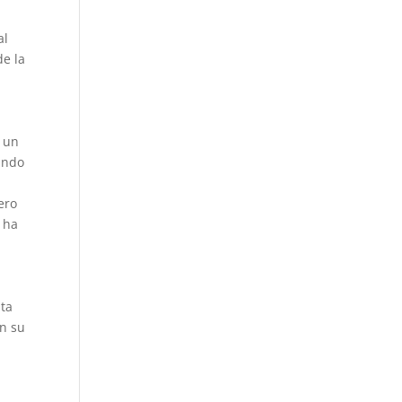
al
de la
e un
ando
ero
 ha
ata
en su
: