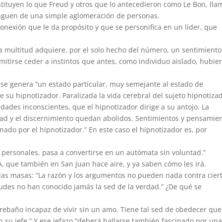
stituyen lo que Freud y otros que lo antecedieron como Le Bon, ll
tinguen de una simple aglomeración de personas.
onexión que le da propósito y que se personifica en un líder, que
na multitud adquiere, por el solo hecho del número, un sentimiento
itirse ceder a instintos que antes, como individuo aislado, hubie
 se genera “un estado particular, muy semejante al estado de
e su hipnotizador. Paralizada la vida cerebral del sujeto hipnotiza
idades inconscientes, que el hipnotizador dirige a su antojo. La
tad y el discernimiento quedan abolidos. Sentimientos y pensamie
ado por el hipnotizador.” En este caso el hipnotizador es, por
 personales, pasa a convertirse en un autómata sin voluntad.”
, que también en San Juan hace aire, y ya saben cómo les irá.
 las masas: “La razón y los argumentos no pueden nada contra cier
itudes no han conocido jamás la sed de la verdad.” ¿De qué se
l rebaño incapaz de vivir sin un amo. Tiene tal sed de obedecer que
 su jefe.” Y ese jefazo “deberá hallarse también fascinado por un