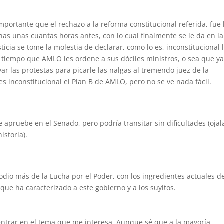
portante que el rechazo a la reforma constitucional referida, fue 
s unas cuantas horas antes, con lo cual finalmente se le da en la
icia se tome la molestia de declarar, como lo es, inconstitucional 
 tiempo que AMLO les ordene a sus dóciles ministros, o sea que y
r las protestas para picarle las nalgas al tremendo juez de la
s inconstitucional el Plan B de AMLO, pero no se ve nada fácil.
se apruebe en el Senado, pero podría transitar sin dificultades (oja
istoria).
odio más de la Lucha por el Poder, con los ingredientes actuales d
que ha caracterizado a este gobierno y a los suyitos.
entrar en el tema que me interesa. Aunque sé que a la mayoría