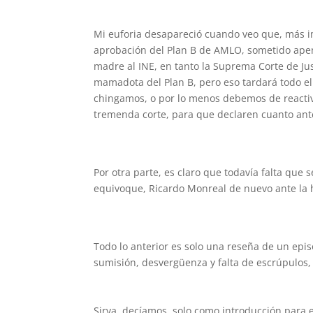
Mi euforia desapareció cuando veo que, más im
aprobación del Plan B de AMLO, sometido apena
madre al INE, en tanto la Suprema Corte de Just
mamadota del Plan B, pero eso tardará todo el
chingamos, o por lo menos debemos de reactiva
tremenda corte, para que declaren cuanto ante
Por otra parte, es claro que todavía falta que 
equivoque, Ricardo Monreal de nuevo ante la h
Todo lo anterior es solo una reseña de un epis
sumisión, desvergüenza y falta de escrúpulos, 
Sirva, decíamos, solo como introducción para 