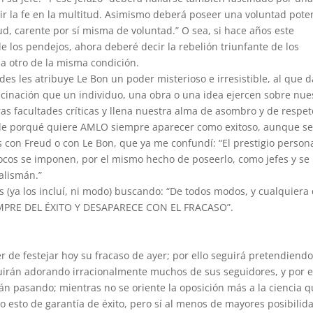
gir la fe en la multitud. Asimismo deberá poseer una voluntad pote
ud, carente por sí misma de voluntad.” O sea, si hace años este
e los pendejos, ahora deberé decir la rebelión triunfante de los
a otro de la misma condición.
des les atribuye Le Bon un poder misterioso e irresistible, al que d
ascinación que un individuo, una obra o una idea ejercen sobre nue
ras facultades críticas y llena nuestra alma de asombro y de respet
 de porqué quiere AMLO siempre aparecer como exitoso, aunque se
s con Freud o con Le Bon, que ya me confundí: “El prestigio person
cos se imponen, por el mismo hecho de poseerlo, como jefes y se
alismán.”
 (ya los incluí, ni modo) buscando: “De todos modos, y cualquiera
EMPRE DEL ÉXITO Y DESAPARECE CON EL FRACASO”.
 de festejar hoy su fracaso de ayer; por ello seguirá pretendiend
eguirán adorando irracionalmente muchos de sus seguidores, y por e
 pasando; mientras no se oriente la oposición más a la ciencia q
o esto de garantía de éxito, pero sí al menos de mayores posibilid