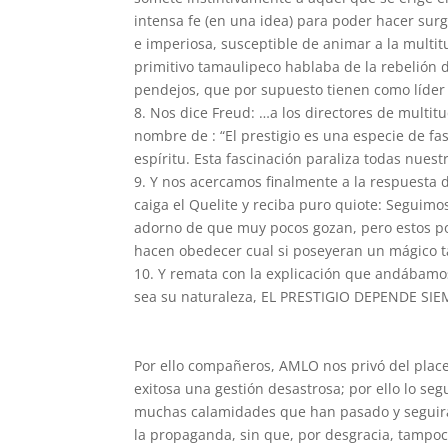
intensa fe (en una idea) para poder hacer sur
e imperiosa, susceptible de animar a la multit
primitivo tamaulipeco hablaba de la rebelión d
pendejos, que por supuesto tienen como líder 
8. Nos dice Freud: …a los directores de multitu
nombre de : “El prestigio es una especie de f
espíritu. Esta fascinación paraliza todas nuest
9. Y nos acercamos finalmente a la respuesta
caiga el Quelite y reciba puro quiote: Seguimo
adorno de que muy pocos gozan, pero estos po
hacen obedecer cual si poseyeran un mágico t
10. Y remata con la explicación que andábamos
sea su naturaleza, EL PRESTIGIO DEPENDE SI
Por ello compañeros, AMLO nos privó del placer
exitosa una gestión desastrosa; por ello lo s
muchas calamidades que han pasado y seguirán
la propaganda, sin que, por desgracia, tampoc