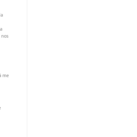
la
la
a nos
lá me
e