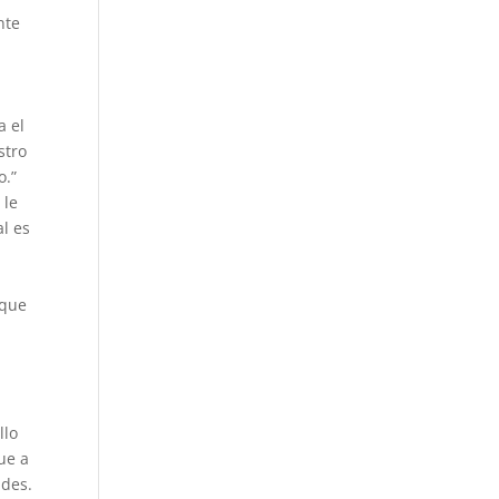
nte
a el
stro
o.”
 le
al es
 que
o
llo
ue a
ades.