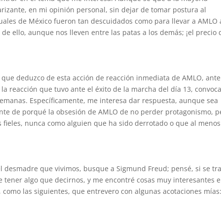
arizante, en mi opinión personal, sin dejar de tomar postura al
ectuales de México fueron tan descuidados como para llevar a AMLO 
de ello, aunque nos lleven entre las patas a los demás; ¡el precio 
o que deduzco de esta acción de reacción inmediata de AMLO, ant
la reacción que tuvo ante el éxito de la marcha del día 13, convoc
semanas. Específicamente, me interesa dar respuesta, aunque sea
ogante de porqué la obsesión de AMLO de no perder protagonismo, p
 fieles, nunca como alguien que ha sido derrotado o que al menos
el desmadre que vivimos, busque a Sigmund Freud; pensé, si se tr
e tener algo que decirnos, y me encontré cosas muy interesantes 
o”, como las siguientes, que entrevero con algunas acotaciones mías