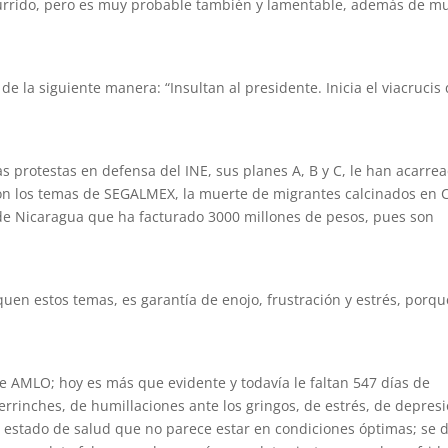
currido, pero es muy probable también y lamentable, además de m
 de la siguiente manera: “Insultan al presidente. Inicia el viacrucis
as protestas en defensa del INE, sus planes A, B y C, le han acarre
on los temas de SEGALMEX, la muerte de migrantes calcinados en 
de Nicaragua que ha facturado 3000 millones de pesos, pues son
uen estos temas, es garantía de enojo, frustración y estrés, porqu
e AMLO; hoy es más que evidente y todavía le faltan 547 días de
errinches, de humillaciones ante los gringos, de estrés, de depresi
 estado de salud que no parece estar en condiciones óptimas; se d