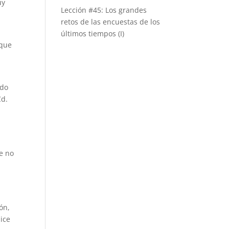
uy
Lección #45: Los grandes
retos de las encuestas de los
últimos tiempos (I)
 que
ado
Cd.
e no
ón,
ice