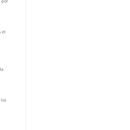
o por
 el
da
 los
,