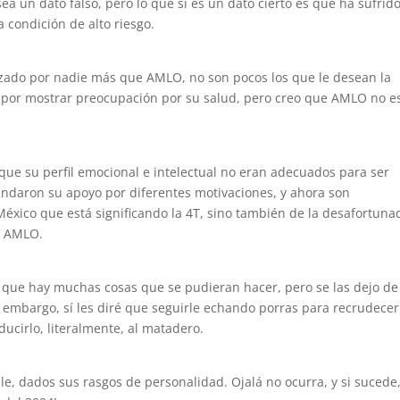
ea un dato falso, pero lo que sí es un dato cierto es que ha sufrid
a condición de alto riesgo.
tizado por nadie más que AMLO, no son pocos los que le desean la
o por mostrar preocupación por su salud, pero creo que AMLO no es
.
ue su perfil emocional e intelectual no eran adecuados para ser
rindaron su apoyo por diferentes motivaciones, y ahora son
México que está significando la 4T, sino también de la desafortuna
á AMLO.
que hay muchas cosas que se pudieran hacer, pero se las dejo de
 embargo, sí les diré que seguirle echando porras para recrudecer
ucirlo, literalmente, al matadero.
ble, dados sus rasgos de personalidad. Ojalá no ocurra, y si sucede