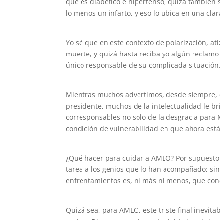
que es diabético e hipertenso, quizá también s
lo menos un infarto, y eso lo ubica en una clar
Yo sé que en este contexto de polarización, a
muerte, y quizá hasta reciba yo algún reclam
único responsable de su complicada situación
Mientras muchos advertimos, desde siempre, q
presidente, muchos de la intelectualidad le b
corresponsables no solo de la desgracia para 
condición de vulnerabilidad en que ahora est
¿Qué hacer para cuidar a AMLO? Por supuesto 
tarea a los genios que lo han acompañado; sin
enfrentamientos es, ni más ni menos, que cond
Quizá sea, para AMLO, este triste final inevita