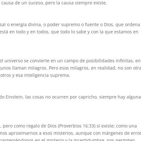
causa de un suceso, pero la causa siempre existe.
sal o energía divina, o poder supremo o fuente o Dios, que ordena 
 está en todo y en todos, que todo lo sabe y con la que estamos en
el universo se convierte en un campo de posibilidades infinitas, en
unos llaman milagros. Pero esos milagros, en realidad, no son otr
sotros y esa inteligencia suprema.
do Einstein, las cosas no ocurren por capricho, siempre hay algun
e, pero como regalo de Dios (Proverbios 16:33) sí existe; como una
menos aproximarnos a esos misterios, aunque con márgenes de error
 manteniéndonos en el misterio y la incertidumbre, nos permiten