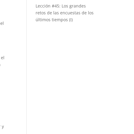
Lección #45: Los grandes
retos de las encuestas de los
últimos tiempos (I)
el
 el
a
a
 y