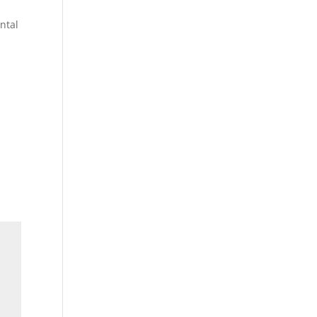
ntal
a