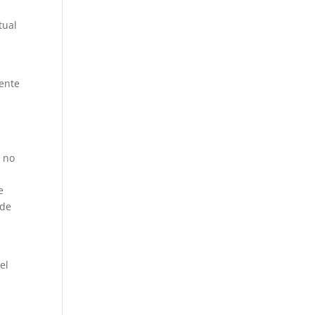
tual
mente
e no
s
e
 de
el