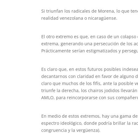
Si triunfan los radicales de Morena, lo que te
realidad venezolana o nicaragüense.
El otro extremo es que, en caso de un colaps
extrema, generando una persecución de los act
Prácticamente serían estigmatizados y perseg
Es claro que, en estos futuros posibles inde
decantarnos con claridad en favor de alguno d
claro que muchos de los fifís, ante la posible 
triunfe la derecha, los chairos jodidos llevará
AMLO, para reincorporarse con sus compañeros 
En medio de estos extremos, hay una gama de p
espectro ideológico, donde podría brillar la r
congruencia y la vergüenza).