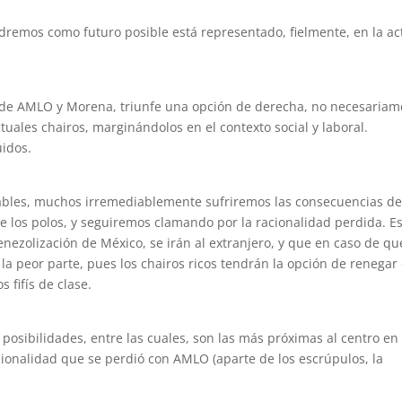
ndremos como futuro posible está representado, fielmente, en la ac
o de AMLO y Morena, triunfe una opción de derecha, no necesaria
uales chairos, marginándolos en el contexto social y laboral.
uidos.
seables, muchos irremediablemente sufriremos las consecuencias d
e los polos, y seguiremos clamando por la racionalidad perdida. E
venezolización de México, se irán al extranjero, y que en caso de qu
n la peor parte, pues los chairos ricos tendrán la opción de renegar
fifís de clase.
osibilidades, entre las cuales, son las más próximas al centro en 
acionalidad que se perdió con AMLO (aparte de los escrúpulos, la