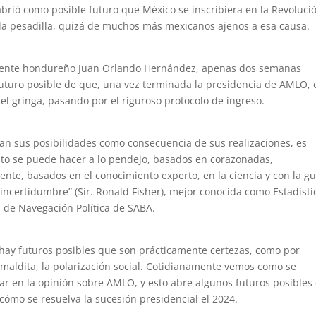
brió como posible futuro que México se inscribiera en la Revoluci
 la pesadilla, quizá de muchos más mexicanos ajenos a esa causa.
idente hondureño Juan Orlando Hernández, apenas dos semanas
 futuro posible de que, una vez terminada la presidencia de AMLO, 
cel gringa, pasando por el riguroso protocolo de ingreso.
can sus posibilidades como consecuencia de sus realizaciones, es
sto se puede hacer a lo pendejo, basados en corazonadas,
gente, basados en el conocimiento experto, en la ciencia y con la gu
 incertidumbre” (Sir. Ronald Fisher), mejor conocida como Estadísti
s de Navegación Política de SABA.
hay futuros posibles que son prácticamente certezas, como por
aldita, la polarización social. Cotidianamente vemos como se
r en la opinión sobre AMLO, y esto abre algunos futuros posibles
cómo se resuelva la sucesión presidencial el 2024.