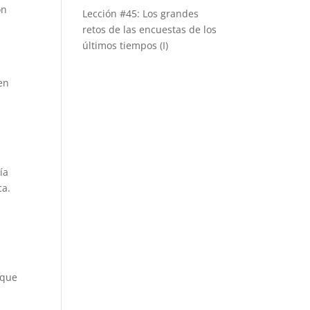
ón
Lección #45: Los grandes
retos de las encuestas de los
últimos tiempos (I)
en
ía
ca.
 que