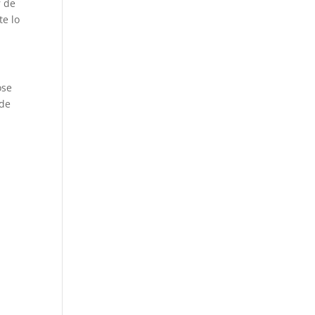
r de
te lo
ose
 de