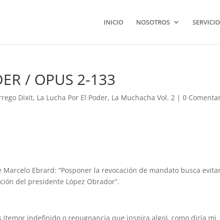
INICIO
NOSOTROS
SERVICIO
ER / OPUS 2-133
rrego Dixit
,
La Lucha Por El Poder
,
La Muchacha Vol. 2
|
0 Comentar
e Marcelo Ebrard: “Posponer la revocación de mandato busca evita
ación del presidente López Obrador”.
 (temor indefinido o repugnancia que inspira algo), como diría mi