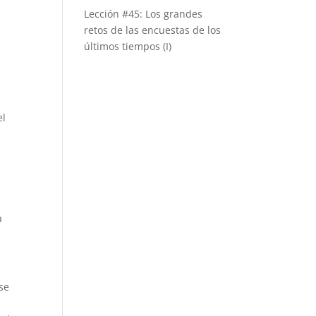
Lección #45: Los grandes
retos de las encuestas de los
últimos tiempos (I)
el
a
se