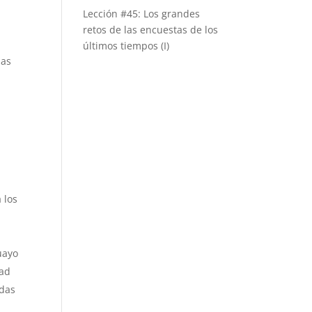
Lección #45: Los grandes
retos de las encuestas de los
últimos tiempos (I)
las
 los
uayo
dad
odas