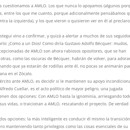
es cuestionamos a AMLO. Los que nunca lo apoyamos (algunos por
ros, entre los que me cuento, porque adicionalmente pensábamos 
ra la izquierda), y los que vieron o quisieron ver en él al preclaro
egui vino a confirmar, y quizá a alertar a muchos de sus seguido
arlo: ¡Como a un Dios! Como diría Gustavo Adolfo Bécquer: mudos,
decepcionadas de AMLO son ahora rabiosos opositores, que se han
 otras, como las oscuras de Bécquer, habrán de volver, para adora
chando que ya estarán de rodillas ante él, no pocas se animarán pa
ana en el Zócalo.
jército ante AMLO, es decidir si le mantienen su apoyo incondiciona
 Alfredo Cuellar, es el acto político de mayor peligro, una jugada
tienen dos opciones: Con AMLO hasta la ignominia, arriesgando tod
sus vidas, o traicionan a AMLO, rescatando el proyecto. De verdad
s opciones: la más inteligente es conducir él mismo la transición
ero manteniendo tanto privilegios como las cosas esenciales de su