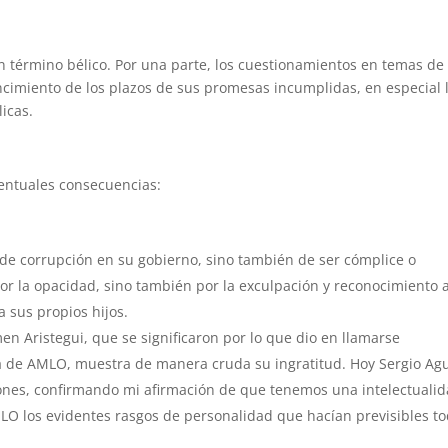
n término bélico. Por una parte, los cuestionamientos en temas de
encimiento de los plazos de sus promesas incumplidas, en especial 
licas.
ventuales consecuencias:
 de corrupción en su gobierno, sino también de ser cómplice o
por la opacidad, sino también por la exculpación y reconocimiento a
a sus propios hijos.
men Aristegui, que se significaron por lo que dio en llamarse
a de AMLO, muestra de manera cruda su ingratitud. Hoy Sergio Ag
iones, confirmando mi afirmación de que tenemos una intelectuali
LO los evidentes rasgos de personalidad que hacían previsibles t