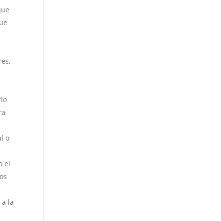
que
que
res,
rlo
ra
l o
o el
 os
 a la