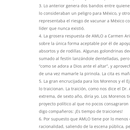
Lo anterior genera dos bandos entre quien
lo consideraban un peligro para México, y ot
representaba el riesgo de vacunar a México cont
líder que nunca existió.
La grosera respuesta de AMLO a Carmen Arist
sobre la única forma aceptable por él de apoy
absortos y de rodillas. Algunas golondrinas 
sumado al festín lanzándole dentelladas, pero
“como se adora a Dios ante el altar”, y aprove
de una vez mamarle la pirinola. La cita es mañ
La gran encrucijada para los Morenos y el E
lo traicionan. La traición, como nos dice el Dr.
extrema, de sexto año, diría yo. Los Morenos 
proyecto político al que no pocos consagraron 
digo compañeros: ¡Es tiempo de traiciones!
Por supuesto que AMLO tiene por lo menos do
racionalidad, saliendo de la escena pública, p